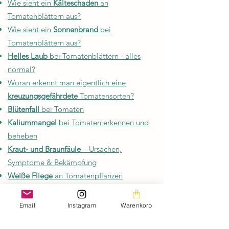
Wie sieht ein
Kälteschaden
an
Tomatenblättern aus?
Wie sieht ein
Sonnenbrand
bei
Tomatenblättern aus?
Helles Laub
bei Tomatenblättern - alles
normal?
Woran erkennt man eigentlich eine
kreuzungsgefährdete
Tomatensorten?
Blütenfall
bei Tomaten
Kaliummangel
bei Tomaten erkennen und
beheben
Kraut- und Braunfäule
– Ursachen,
Symptome & Bekämpfung
Weiße Fliege
an Tomatenpflanzen
Magnesiummangel
bei Tomaten – wenn die
Adern grün bleiben und der Rest gelb wird
Email
Instagram
Warenkorb
Minierfliege
- was tun bei hellen Gängen
auf dem Tomatenblatt