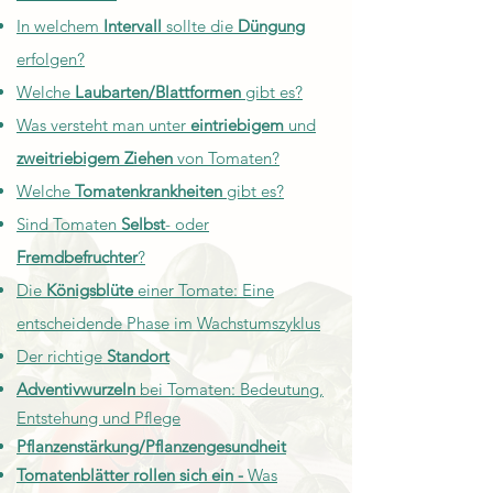
In welchem
Intervall
sollte die
Düngung
erfolgen?
Welche
Laubarten/Blattformen
gibt es?
Was versteht man unter
eintriebigem
und
zweitriebigem Ziehen
von Tomaten?
Welche
Tomatenkrankheiten
gibt es?
Sind Tomaten
Selbst
- oder
Fremdbefruchter
?
Die
Königsblüte
einer Tomate: Eine
entscheidende Phase im Wachstumszyklus
Der richtige
Standort
Adventivwurzeln
bei Tomaten: Bedeutung,
Entstehung und Pflege
Pflanzenstärkung/Pflanzengesundheit
Tomatenblätter rollen sich ein -
Was