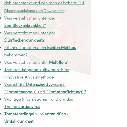
dahinter steckt und wie man es behebt
(inkl.
Diagnoseanleitung zum Downloaden)
Was versteht man unter der
Samtfleckenkrankheit
?
Was versteht man unter der
Dürrfleckenkrankheit
?
Können Tomaten auch
Echten Mehltau
bekommen?
Was versteht man unter
Multiflora
?
Tomaten
hängend kultivieren
: Eine
innovative Anbaumethode
Was ist der
Unterschied
zwischen
"
Tomatenanbau
" und "
Tomatenzüchtung
"?
Wichtige Informationen rund um das
Thema
Jordanvirus
Tomatenstängel
wird
unten dünn -
Umfallkrankheit