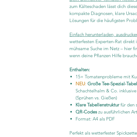
zum Kälteschaden lässt dich dieser
kompakte Diagnosen, klare Ursac
Lösungen für die häufigsten Pr
Einfach herunterladen, ausdrucke
wetterfesten Experten-Rat direkt i
mühsame Suche im Netz – hier fin
wenn deine Pflanzen Hilfe brauch
Enthalten:
15+ Tomatenprobleme mit K
NEU
:
Große Tee-Spezial-Tabel
Schachtelhalm & Co. inklusiv
(Sprühen vs. Gießen)
Klare Tabellenstruktur
für den 
QR-Codes
zu ausführlichen Ar
Format: A4 als PDF
Perfekt als wetterfester Spickze