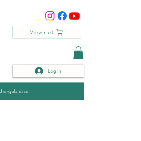
View cart
Log In
chergebnisse