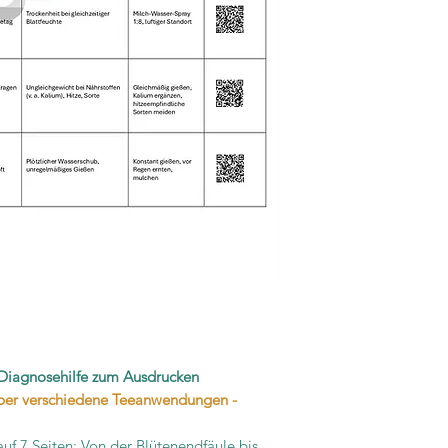
 Diagnosehilfe zum Ausdrucken
 über verschiedene Teeanwendungen -
auf 7 Seiten:
Von der Blütenendfäule bis