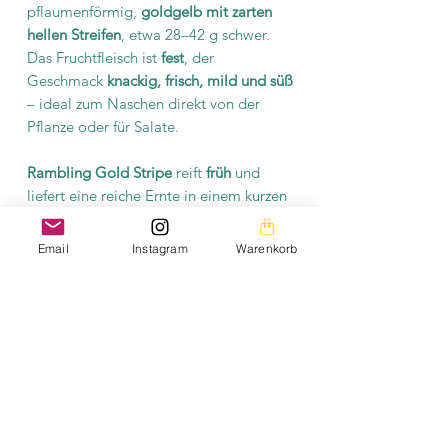
pflaumenförmig,
goldgelb mit zarten
hellen Streifen
, etwa 28–42 g schwer.
Das Fruchtfleisch ist
fest
, der
Geschmack
knackig, frisch, mild und süß
– ideal zum Naschen direkt von der
Pflanze oder für Salate.
Rambling Gold Stripe
reift
früh
und
liefert eine reiche Ernte in einem kurzen
Zeitraum, typisch für determinate Typen.
Email
Instagram
Warenkorb
Sie ist eine pflegeleichte, ertragreiche
und optisch auffällige Cocktailtomate,
perfekt für alle, die auf Balkon oder
Terrasse zuverlässig süße Tomaten
ernten möchten.
Produktinformation