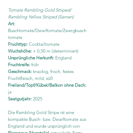
Tomate Rambling Gold Striped/
Rambling Yellow Striped (Samen)
Art:
Buschtomate/Dwarftomate/Zwergbusch
tomate
Fruchttyp:
Cocktailtomate
Wuchshöhe:
±
0,50 m (determiniert)
Ursprüngliche Herkunft:
England
Fruchtreife:
früh
Geschmack:
knackig, frisch, festes
Fruchtfleisch, mild, süß
Freiland/Topf/Kübel/Balkon ohne Dach:
ja
Saatgutjahr:
2025
Die Rambling Gold Stripe ist eine
kompakte Busch- bzw. Dwarftomate aus
England und wurde ursprünglich von
Floranova (Vegetalis)
entwickelt. Erste