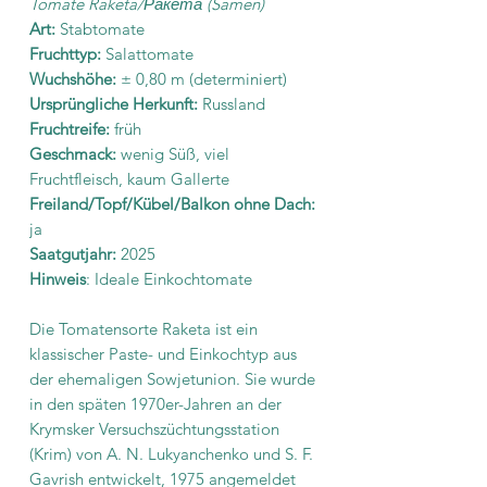
Tomate Raketa/Ракета (Samen)
Art:
Stabtomate
Fruchttyp:
Salattomate
Wuchshöhe:
± 0,80 m (determiniert)
Ursprüngliche Herkunft:
Russland
Fruchtreife:
früh
Geschmack:
wenig Süß, viel
Fruchtfleisch, kaum Gallerte
Freiland/Topf/Kübel/Balkon ohne Dach:
ja
Saatgutjahr:
2025
Hinweis
: Ideale Einkochtomate
Die Tomatensorte Raketa ist ein
klassischer Paste- und Einkochtyp aus
der ehemaligen Sowjetunion. Sie wurde
in den späten 1970er-Jahren an der
Krymsker Versuchszüchtungsstation
(Krim) von A. N. Lukyanchenko und S. F.
Gavrish entwickelt, 1975 angemeldet