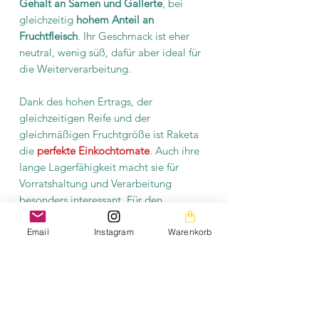
Gehalt an Samen und Gallerte
, bei
gleichzeitig
hohem Anteil an
Fruchtfleisch
. Ihr Geschmack ist eher
neutral, wenig süß, dafür aber ideal für
die Weiterverarbeitung.
Dank des hohen Ertrags, der
gleichzeitigen Reife und der
gleichmäßigen Fruchtgröße ist Raketa
die
perfekte Einkochtomate
. Auch ihre
lange Lagerfähigkeit macht sie für
Vorratshaltung und Verarbeitung
besonders interessant. Für den
Rohverzehr ist sie dagegen weniger
geeignet
.
Email
Instagram
Warenkorb
Raketa ist eine traditionsreiche, robuste
Einkochtomate mit Geschichte –
kompakt, ertragreich und ideal für alle,
die Tomaten für Soßen, Säfte oder