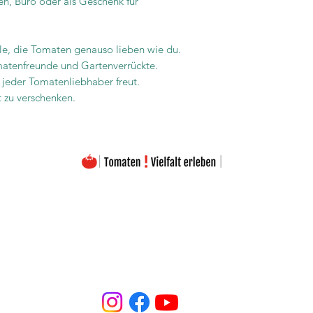
en, Büro oder als Geschenk für
lle, die Tomaten genauso lieben wie du.
omatenfreunde und Gartenverrückte.
h jeder Tomatenliebhaber freut.
 zu verschenken.
The images on this homepage are from my private photo gallery and are my personal property.
The texts on the entire homepage as well as the downloads are also under my copyright protection
Please note that the seeds are offered free of charge. The prices listed only cover the costs for the
Material used and the amount of work (seed removal, drying, labeling, packaging, etc.).
portant to emphasize that the seeds offered are intended exclusively for the production of ornamenta
may be used as required by the applicable EU regulation.