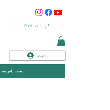
View cart
Log In
chergebnisse