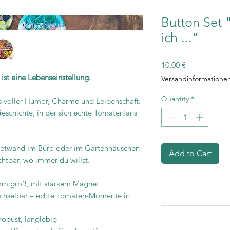
Button Set 
ich ..."
Price
10,00 €
ist eine Lebenseinstellung.
Versandinformatione
Quantity
*
ns voller Humor, Charme und Leidenschaft.
Geschichte, in der sich echte Tomatenfans
etwand im Büro oder im Gartenhäuschen
Add to Cart
chtbar, wo immer du willst.
0 mm groß, mit starkem Magnet
rwechselbar – echte Tomaten-Momente in
 robust, langlebig