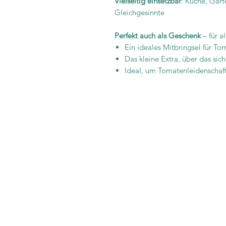
Vielseitig einsetzbar
: Küche, Gart
Gleichgesinnte
Perfekt auch als Geschenk
– für a
Ein ideales Mitbringsel für T
Das kleine Extra, über das sic
Ideal, um Tomatenleidenschaft
It is im