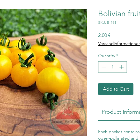
Bolivian fru
SKU: B-181
Price
2,00 €
Versandinformatione
Quantity
*
Add to Cart
Product inform
Each packet contains 
open-pollinated and