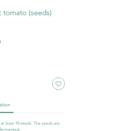
it tomato (seeds)
n
ation
at least 10 seeds. The seeds are
 fermented.