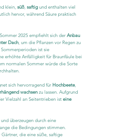
nd klein,
süß
,
saftig
und enthalten viel
utlich hervor, während Säure praktisch
 Sommer 2025 empfiehlt sich der
Anbau
nter Dach
, um die Pflanzen vor Regen zu
n Sommerperioden ist sie
e erhöhte Anfälligkeit für Braunfäule bei
inem normalen Sommer würde die Sorte
rchhalten.
net sich hervorragend für
Hochbeete
,
rhängend wachsen
zu lassen. Aufgrund
r Vielzahl an Seitentrieben ist
eine
ch und überzeugen durch eine
olange die Bedingungen stimmen.
r Gärtner, die eine süße, saftige