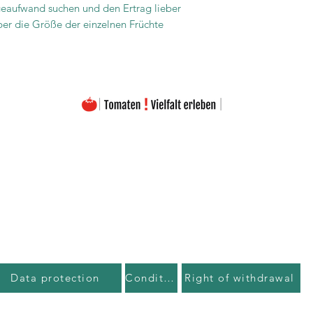
eaufwand suchen und den Ertrag lieber
ber die Größe der einzelnen Früchte
The images on this homepage are from my private photo gallery and are my personal property.
The texts on the entire homepage as well as the downloads are also under my copyright protection
Please note that the seeds are offered free of charge. The prices listed only cover the costs for the
Material used and the amount of work (seed removal, drying, labeling, packaging, etc.).
portant to emphasize that the seeds offered are intended exclusively for the production of ornamenta
may be used as required by the applicable EU regulation.
Data protection
Conditions
Right of withdrawal
©2023 by Tomatoes! Experience diversity