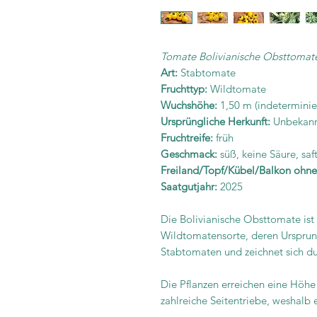
Tomate Bolivianische Obsttomat
Art:
Stabtomate
Fruchttyp:
Wildtomate
Wuchshöhe:
1,50 m (indeterminie
Ursprüngliche Herkunft:
Unbekan
Fruchtreife:
früh
Geschmack:
süß, keine Säure, saft
Freiland/Topf/Kübel/Balkon ohn
Saatgutjahr:
2025
Die Bolivianische Obsttomate is
Wildtomatensorte, deren Ursprung
Stabtomaten und zeichnet sich du
Die Pflanzen erreichen eine Höhe
zahlreiche Seitentriebe, weshalb 