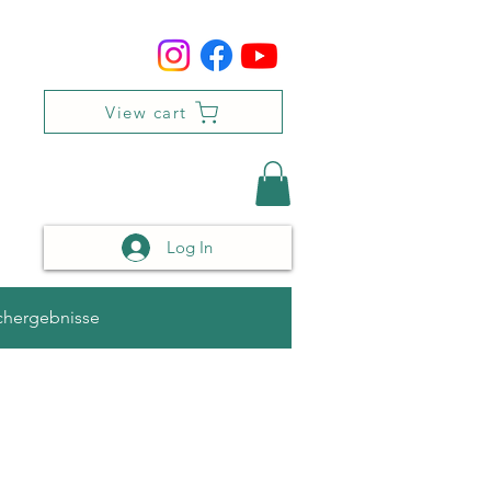
View cart
Log In
chergebnisse