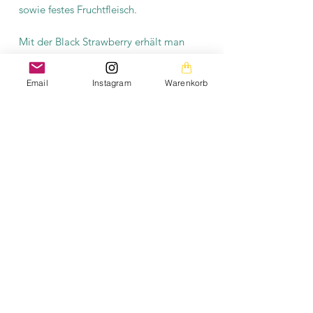
sowie festes Fruchtfleisch.
Mit der Black Strawberry erhält man
eine dekorative, aromatische und
zugleich äußerst produktive
Email
Instagram
Warenkorb
Cocktailtomate, die sich ideal für den
Anbau auf Balkon, Terrasse oder im
Garten eignet.
Produktinformation
Es befinden sich mindestens 10
Saatgutkörner in einer Tüte. Das Saatgut
ist samenfest und fermentiert.
Erklärung samenfest:
HIER
Erklärung fermentieren:
HIER
The images on this homepage are from my private
photo gallery and are my personal property.
The texts on the entire homepage as well as the
downloads are also under my copyright protection.