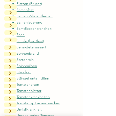
Platzen (Frucht)
Samenfest
Samenhülle entfernen
Samenlagerung
Samtfleckenkrankheit
Säen
Schale (hart/fest)
Semi-determiniert
Sonnenbrand
Sortenrein
Spinnmilben
Standort
Stängel unten dünn
Tomatenarten
Tomatenblätter
Tomatenkrankheiten
Tomatenspitze ausbrechen
Umfallkrankheit
Unreife grüne Tomaten