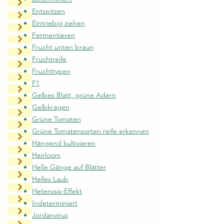
Entspitzen
Eintriebig ziehen
Fermentieren
Frucht unten braun
Fruchtreife
Fruchttypen
F1
Gelbes Blatt, grüne Adern
Gelbkragen
Grüne Tomaten
Grüne Tomatensorten reife erkennen
Hängend kultivieren
Heirloom
Helle Gänge auf Blätter
Helles Laub
Heterosis-Effekt
Indeterminiert
Jordanvirus