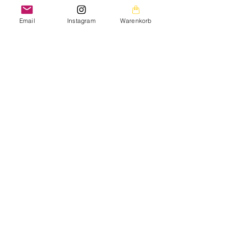
Veredlung
Email
Instagram
Warenkorb
Vergeilung
Verhütung
Weiße Fliege
Wuchsform
Wurzeln
Zweitriebig ziehen
Züchtung
Die Bilder auf dieser Homepage sind aus meiner
privaten Fotogalerie und mein persönliches Eigentum.
Die Texte auf der gesamten Homepage sowie die
Downloads stehen ebenfalls unter meinem
Urheberrechtsschutz.