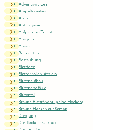
Adventivwurzeln
Ampeltomaten
Anbau
Anthocyane
Aufplatzen (Frucht)
Ausgeizen
Aussaat
Befruchtung
Bestäubung
Blattform
Blätter rollen sich ein
Blütenaufbau
Blütenendfäule
Blütenfall
Braune Blattränder (gelbe Flecken)
Braune Flecken auf Samen
Düngung
Dürrfleckenkrankheit
Determiniert