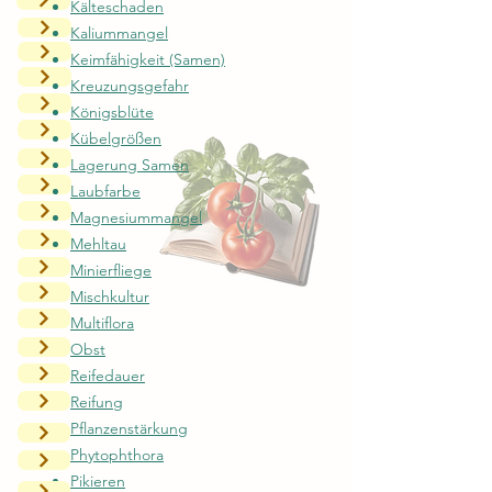
Kälteschaden
Kaliummangel
Keimfähigkeit (Samen)
Kreuzungsgefahr
Königsblüte
Kübelgrößen
g
Lagerung
Samen
Laubfarbe
Magnesiummangel
Mehltau
Minierfliege
Mischkultur
Multiflora
Obst
Reifedauer
Reifung
Pflanzenstärkung
Phytophthora
Pikieren