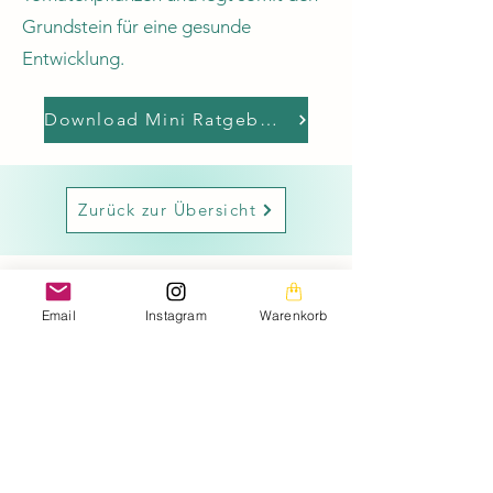
Grundstein für eine gesunde
Entwicklung.
Download Mini Ratgeber zur Aussaat
Zurück zur Übersicht
Email
Instagram
Warenkorb
Die Bilder auf dieser Homepage sind aus meiner
privaten Fotogalerie und mein persönliches Eigentum.
Die Texte auf der gesamten Homepage sowie die
Downloads stehen ebenfalls unter meinem
Urheberrechtsschutz.
Bitte beachtet, dass das Saatgut kostenfrei angeboten