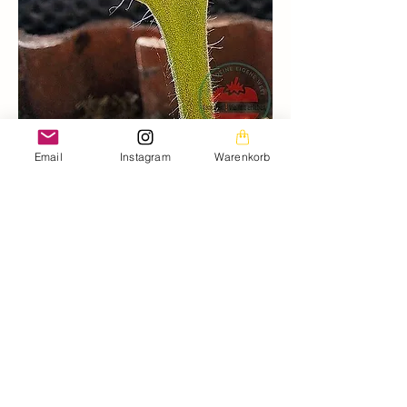
Email
Instagram
Warenkorb
Zurück zur Übersicht
Die Bilder auf dieser Homepage sind aus meiner
privaten Fotogalerie und mein persönliches Eigentum.
Die Texte auf der gesamten Homepage sowie die
Downloads stehen ebenfalls unter meinem
Urheberrechtsschutz.