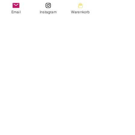
bei.
Email
Instagram
Warenkorb
Zurück zur Übersicht
Die Bilder auf dieser Homepage sind aus meiner
privaten Fotogalerie und mein persönliches Eigentum.
Die Texte auf der gesamten Homepage sowie die
Downloads stehen ebenfalls unter meinem
Urheberrechtsschutz.