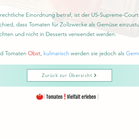
 rechtliche Einordnung betraf, ist der US-Supreme-Court-
hied, dass Tomaten für Zollzwecke als Gemüse einzustuf
ichten und nicht in Desserts verwendet werden.
nd Tomaten
Obst
,
kulinarisch
werden sie jedoch als
Gem
Zurück zur Übersicht
e Bilder auf dieser Homepage sind aus meiner privaten Fotogalerie und mein persönliches Eigent
te auf der gesamten Homepage sowie die Downloads stehen ebenfalls unter meinem Urheberrecht
htet, dass das Saatgut kostenfrei angeboten wird. Die aufgeführten Preise decken lediglich die Kos
endete Material und den Arbeitsaufwand (Saatgutentnahme, Trocknung, Beschriftung, Verpackung 