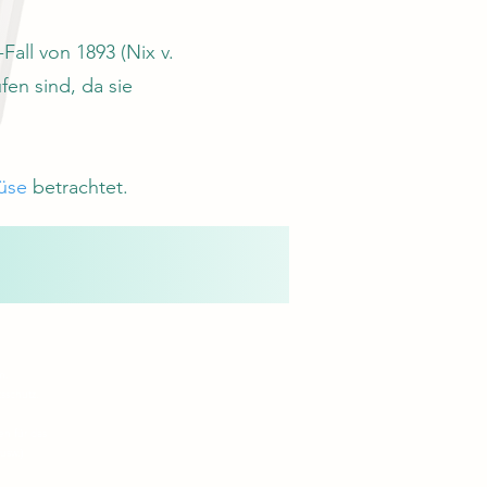
Fall von 1893 (Nix v.
en sind, da sie
üse
betrachtet.
um.
sschutz.
ten für das
usw.)