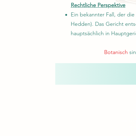
Rechtliche Perspektive
Ein bekannter Fall, der die
Hedden). Das Gericht entsc
hauptsächlich in Hauptger
Botanisch
si
Di
Die Tex
Bitte beac
verw