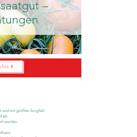
saatgut –
htungen​
nfos
 und mit größter Sorgfalt.
d ab.
ert wurden.
flusst.