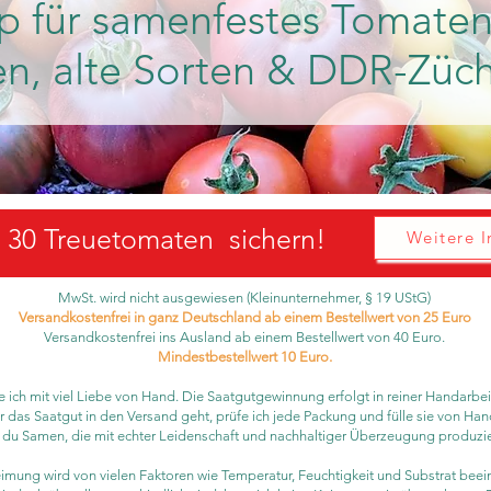
p für samenfestes Tomaten
en, alte Sorten & DDR-Züc
d 30 Treuetomaten sichern!
Weitere I
MwSt. wird nicht ausgewiesen (Kleinunternehmer, § 19 UStG)
Versandkostenfrei in ganz Deutschland ab einem Bestellwert von 25 Euro
Versandkostenfrei ins Ausland ab einem Bestellwert von 40 Euro.
Mindestbestellwert 10 Euro.
 ich mit viel Liebe von Hand. Die Saatgutgewinnung erfolgt in reiner Handarbeit
 das Saatgut in den Versand geht, prüfe ich jede Packung und fülle sie von Han
t du Samen, die mit echter Leidenschaft und nachhaltiger Überzeugung produzi
imung wird von vielen Faktoren wie Temperatur, Feuchtigkeit und Substrat beein