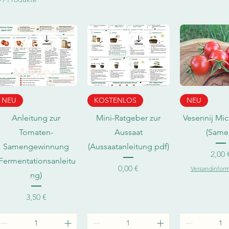
kontomaten
Schnellansicht
Schnellansicht
Schnellan
NEU
KOSTENLOS
NEU
Anleitung zur
Mini-Ratgeber zur
Vesennij Mic
Tomaten-
Aussaat
(Same
Samengewinnung
(Aussaatanleitung pdf)
Preis
2,00 
(Fermentationsanleitu
Preis
0,00 €
Versandinfor
ng)
Preis
3,50 €