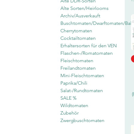
Alte DDR-Sorten
Alte Sorten/Heirlooms
Archiv/Ausverkauft
Buschtomaten/Dwarftomaten/Bal
Cherrytomaten
Cocktailtomaten
Erhaltersorten für den VEN
Flaschen-/Romatomaten
Fleischtomaten
Freilandtomaten
Mini-Fleischtomaten
Paprika/Chili
Salat-/Rundtomaten
SALE %
Wildtomaten
Zubehör
Zwergbuschtomaten