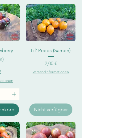
sicht
Schnellansicht
wberry
Lil' Peeps (Samen)
n)
Preis
2,00 €
€
Versandinformationen
mationen
enkorb
Nicht verfügbar