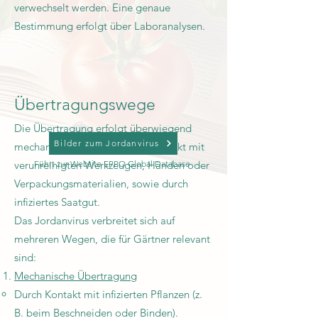
verwechselt werden. Eine genaue
Bestimmung erfolgt über Laboranalysen.
Übertragungswege
Die Übertragung erfolgt überwiegend
Bilder zum Jordanvirus
mechanisch, etwa durch den Kontakt mit
verunreinigten Werkzeugen, Händen oder
Führt zur Website EPPO Global Database
Verpackungsmaterialien, sowie durch
infiziertes Saatgut.
Das Jordanvirus verbreitet sich auf
mehreren Wegen, die für Gärtner relevant
sind:
Mechanische Übertragung
Durch Kontakt mit infizierten Pflanzen (z.
B. beim Beschneiden oder Binden).