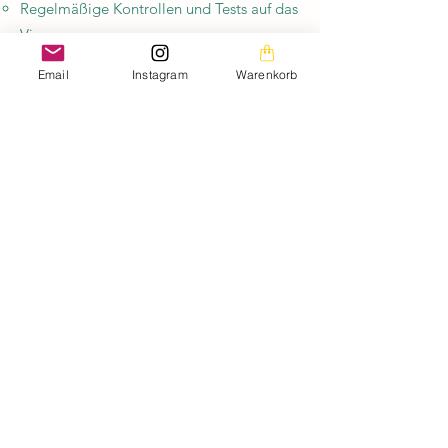
Regelmäßige Kontrollen und Tests auf das
Virus.
Sorgfältiger Umgang mit Saatgut:
Email
Instagram
Warenkorb
Verwendung von zertifiziertem,
virenfreiem Saatgut.
Auch Hobbyzüchter sollten achtsam sein
und beim geringsten Verdacht das
Saatgut nicht weitergeben.
Das Jordanvirus stellt eine ernsthafte
Bedrohung für den Tomatenanbau dar, vor
allem in Regionen mit intensiver
Landwirtschaft. Gärtner können jedoch
durch sorgfältige Prävention und schnelle