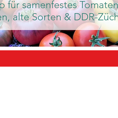
p für samenfestes Tomaten
en, alte Sorten & DDR-Züc
d 30 Treuetomaten sichern!
Weitere I
Versandkostenfrei in ganz Deutschland ab einem Bestellwert von 25 Euro
Mindestbestellwert 10 Euro.