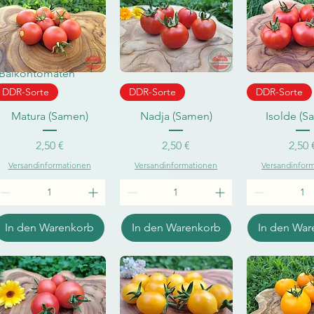
Balkontomaten
Schnellansicht
Schnellansicht
Schnellan
DDR-Sorte
DDR-Sorte
DDR-Sorte
Matura (Samen)
Nadja (Samen)
Isolde (S
Preis
Preis
Pr
2,50 €
2,50 €
2,50 
Versandinformationen
Versandinformationen
Versandinfor
In den Warenkorb
In den Warenkorb
In den War