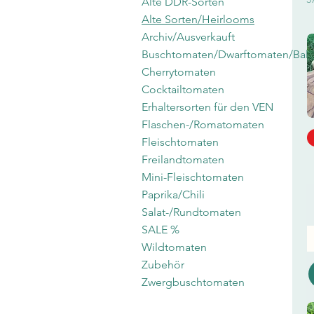
Alte DDR-Sorten
Alte Sorten/Heirlooms
Archiv/Ausverkauft
Buschtomaten/Dwarftomaten/Bal
Cherrytomaten
Cocktailtomaten
Erhaltersorten für den VEN
Flaschen-/Romatomaten
Fleischtomaten
Freilandtomaten
Mini-Fleischtomaten
Paprika/Chili
Salat-/Rundtomaten
SALE %
Wildtomaten
Zubehör
Zwergbuschtomaten