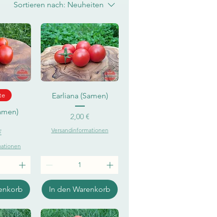
Sortieren nach:
Neuheiten
sicht
Schnellansicht
te
Earliana (Samen)
amen)
Preis
2,00 €
Versandinformationen
eis
€
mationen
enkorb
In den Warenkorb