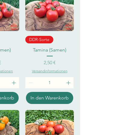
sicht
Schnellansicht
DDR-Sorte
amen)
Tamina (Samen)
eis
Preis
€
2,50 €
mationen
Versandinformationen
enkorb
In den Warenkorb