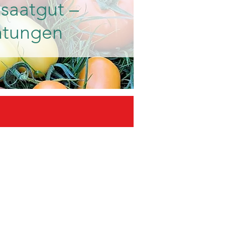
saatgut –
htungen​
nfos