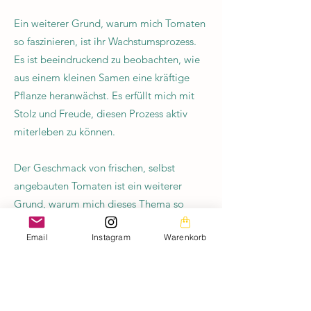
Ein weiterer Grund, warum mich Tomaten
so faszinieren, ist ihr Wachstumsprozess.
Es ist beeindruckend zu beobachten, wie
aus einem kleinen Samen eine kräftige
Pflanze heranwächst. Es erfüllt mich mit
Stolz und Freude, diesen Prozess aktiv
miterleben zu können.
Der Geschmack von frischen, selbst
angebauten Tomaten ist ein weiterer
Grund, warum mich dieses Thema so
fasziniert. Es gibt nichts Besseres als den
Email
Instagram
Warenkorb
süßen, saftigen Geschmack einer reifen
Tomate direkt aus dem eigenen Garten.
Die Aromen und Nuancen sind
unvergleichlich und lassen mich jedes Mal