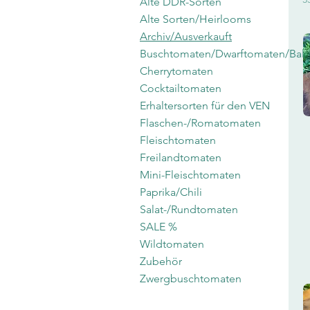
Alte DDR-Sorten
Alte Sorten/Heirlooms
Archiv/Ausverkauft
Buschtomaten/Dwarftomaten/Bal
Cherrytomaten
Cocktailtomaten
Erhaltersorten für den VEN
Flaschen-/Romatomaten
Fleischtomaten
Freilandtomaten
Mini-Fleischtomaten
Paprika/Chili
Salat-/Rundtomaten
SALE %
Wildtomaten
Zubehör
Zwergbuschtomaten