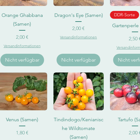
Schnellansicht
Schnellansicht
Schnellan
DDR-Sorte
Orange Ghabbana
Dragon's Eye (Samen)
(Samen)
Gartenperle
Preis
2,00 €
Preis
2,00 €
Versandinformationen
Pr
2,50 
Versandinformationen
Versandinfor
Nicht verfügbar
Nicht verfügbar
Nicht ver
Schnellansicht
Schnellansicht
Schnellan
Venus (Samen)
Tindindogo/Kenianisc
Tartufo (
he Wildtomate
Preis
Pr
1,80 €
2,00 
(Samen)