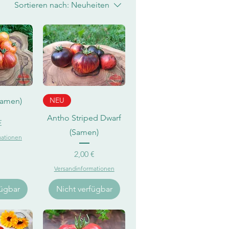
Sortieren nach:
Neuheiten
sicht
Schnellansicht
NEU
Samen)
Antho Striped Dwarf
eis
€
(Samen)
mationen
Preis
2,00 €
Versandinformationen
fügbar
Nicht verfügbar