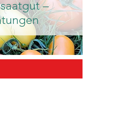
saatgut –
htungen​
nfos