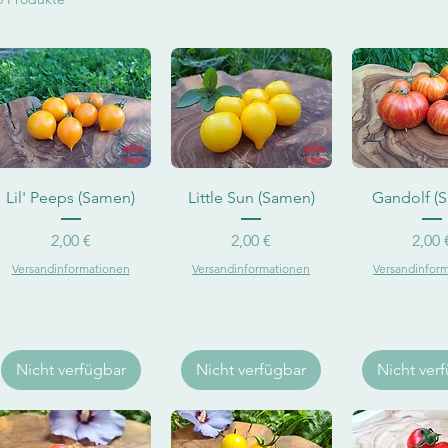
kontomaten
Schnellansicht
Schnellansicht
Schnellan
Lil' Peeps (Samen)
Little Sun (Samen)
Gandolf (
Preis
Preis
Pr
2,00 €
2,00 €
2,00 
Versandinformationen
Versandinformationen
Versandinfor
Nicht verfügbar
Nicht verfügbar
Nicht ver