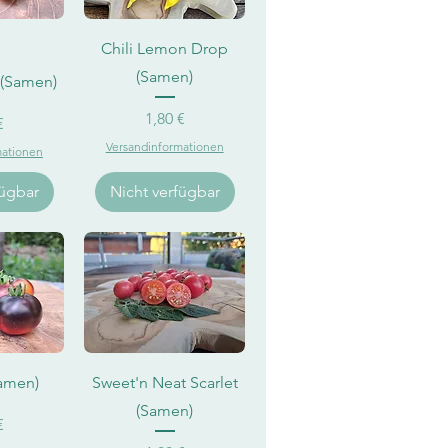
sicht
Schnellansicht
Chili Lemon Drop
(Samen)
 (Samen)
Preis
1,80 €
eis
€
Versandinformationen
mationen
fügbar
Nicht verfügbar
sicht
Schnellansicht
Samen)
Sweet'n Neat Scarlet
(Samen)
eis
€