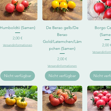
Schnellansicht
Schnellansicht
Schnellan
Humboldtii (Samen)
De Berao gelb/De
Borgo C
Berao
(Same
Preis
2,00 €
Gold/Laternchen/Läm
Pr
2,00 
Versandinformationen
pchen (Samen)
Versandinfor
Preis
2,00 €
Versandinformationen
Nicht verfügbar
Nicht verfügbar
Nicht ver