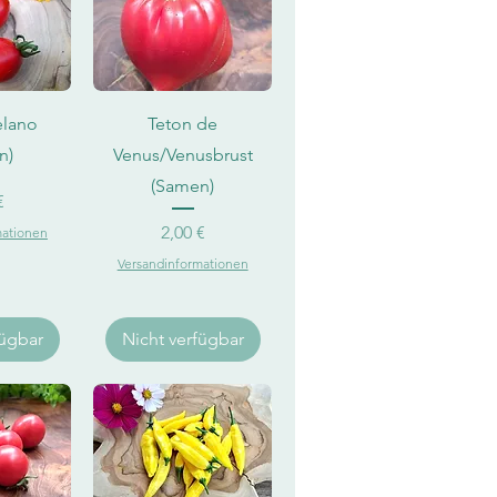
sicht
Schnellansicht
elano
Teton de
n)
Venus/Venusbrust
(Samen)
eis
€
Preis
2,00 €
mationen
Versandinformationen
fügbar
Nicht verfügbar