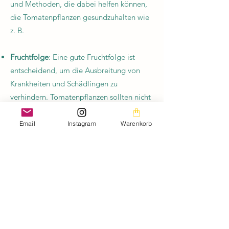
und Methoden, die dabei helfen können,
die Tomatenpflanzen gesundzuhalten wie
z. B.
Fruchtfolge
: Eine gute Fruchtfolge ist
entscheidend, um die Ausbreitung von
Krankheiten und Schädlingen zu
verhindern. Tomatenpflanzen sollten nicht
Jahr für Jahr am selben Standort gepflanzt
werden. Man sollte die Anbaufläche
Email
Instagram
Warenkorb
regelmäßig wechseln und versuchen,
andere Pflanzen dazwischen anzubauen.
Gesunde Erde
: Gesunde Erde ist der
Schlüssel zu gesunden Pflanzen. Die
Gartenerde lässt sich durch das
Hinzufügen von Kompost und anderen