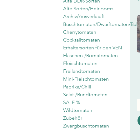
Alte DDR-Sorten
Alte Sorten/Heirlooms
Archiv/Ausverkauft
Buschtomaten/Dwarftomaten/Bal
Cherrytomaten
Cocktailtomaten
Erhaltersorten für den VEN
Flaschen-/Romatomaten
Fleischtomaten
Freilandtomaten
Mini-Fleischtomaten
Paprika/Chili
Salat-/Rundtomaten
SALE %
Wildtomaten
Zubehör
Zwergbuschtomaten