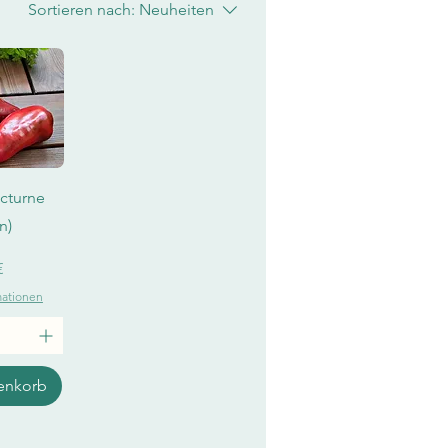
Sortieren nach:
Neuheiten
sicht
cturne
n)
€
mationen
enkorb