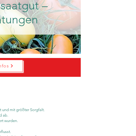
saatgut –
htungen​
nfos
 und mit größter Sorgfalt.
d ab.
ert wurden.
flusst.