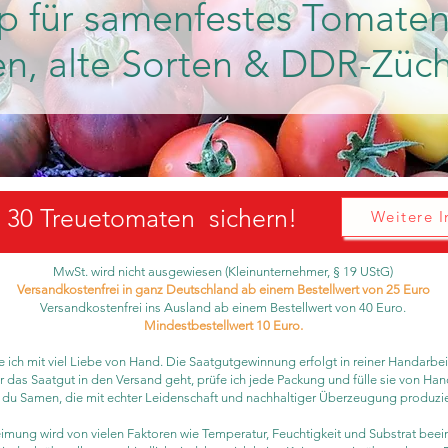
p für samenfestes Tomaten
en, alte Sorten & DDR-Züc
d 30 Treuetomaten sichern!
Weitere I
MwSt. wird nicht ausgewiesen (Kleinunternehmer, § 19 UStG)
Versandkostenfrei in ganz Deutschland ab einem Bestellwert von 25 Euro
Versandkostenfrei ins Ausland ab einem Bestellwert von 40 Euro.
Mindestbestellwert 10 Euro.
 ich mit viel Liebe von Hand. Die Saatgutgewinnung erfolgt in reiner Handarbeit
 das Saatgut in den Versand geht, prüfe ich jede Packung und fülle sie von Han
t du Samen, die mit echter Leidenschaft und nachhaltiger Überzeugung produzi
imung wird von vielen Faktoren wie Temperatur, Feuchtigkeit und Substrat beein