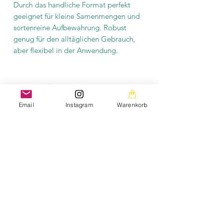
Durch das handliche Format perfekt
geeignet für kleine Samenmengen und
sortenreine Aufbewahrung. Robust
genug für den alltäglichen Gebrauch,
aber flexibel in der Anwendung.
Die Bilder auf dieser Homepage sind aus meiner
Email
Instagram
Warenkorb
privaten Fotogalerie und mein persönliches Eigentum.
Die Texte auf der gesamten Homepage sowie die
Downloads stehen ebenfalls unter meinem
Urheberrechtsschutz.
Bitte beachtet, dass das Saatgut kostenfrei angeboten
wird. Die aufgeführten Preise decken lediglich die
Kosten für das
verwendete Material und den Arbeitsaufwand
(Saatgutentnahme, Trocknung, Beschriftung,