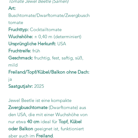
Tomate Jewel Beetle (Samen)
Art:
Buschtomate/Dwarftomate/Zwergbusch
tomate
Fruchttyp:
Cocktailtomate
Wuchshöhe:
±
0,40 m (determiniert)
Ursprüngliche Herkunft:
USA
Fruchtreife:
früh
Geschmack:
fruchtig, fest, saftig, süß,
mild
Freiland/Topf/Kübel/Balkon ohne Dach:
ja
Saatgutjahr:
2025
Jewel Beetle ist eine kompakte
Zwergbuschtomate
(Dwarftomate) aus
den USA, die mit einer Wuchshöhe von
nur etwa
40 cm
ideal für
Topf, Kübel
oder Balkon
geeignet ist, funktioniert
aber auch im
Freiland
.