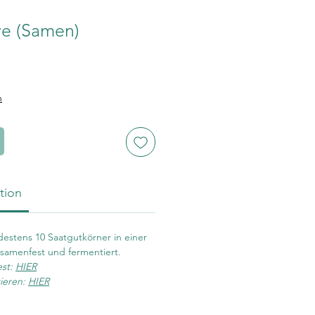
ye (Samen)
n
tion
destens 10 Saatgutkörner in einer
 samenfest und fermentiert.
est:
HIER
ieren:
HIER