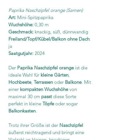
Paprika Naschzipfel orange (Samen)
Art:
Mini-Spitzpaprika
Wuchshöhe:
0,30 m
Geschmack:
knackig, süß, dünnwandig
Freiland/Topf/Kübel/Balkon ohne Dach
:
ja
Saatgutjahr:
2024
Der
Paprika Naschzipfel orange
ist die
ideale Wahl für
kleine Gärten
,
Hochbeete
,
Terrassen
oder
Balkone
. Mit
einer
kompakten Wuchshöhe
von
maximal 30 cm
passt
diese Sorte
perfekt in kleine
Töpfe
oder sogar
Balkonkasten
.
Trotz ihrer Größe ist der
Naschzipfel
äußerst reichtragend und bringt eine
Vielzahl an kleinen, knackigen