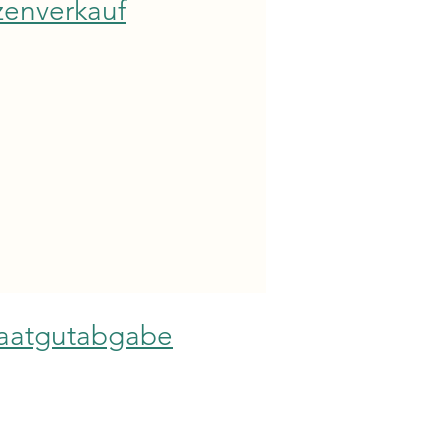
zenverkauf
Saatgutabgabe