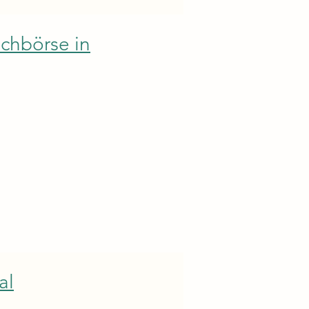
chbörse in
al