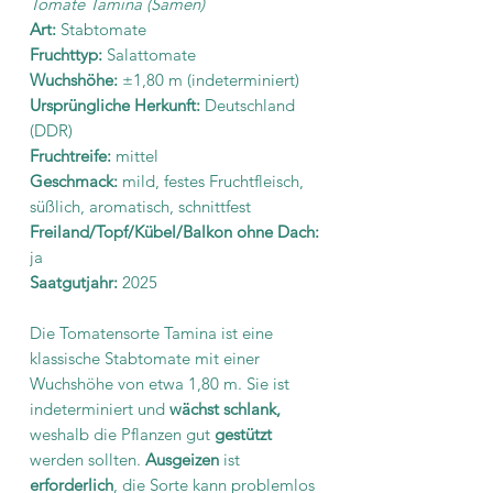
Tomate Tamina (Samen)
Art:
Stabtomate
Fruchttyp:
Salattomate
Wuchshöhe:
±1,80 m (indeterminiert)
Ursprüngliche Herkunft:
Deutschland
(DDR)
Fruchtreife:
mittel
Geschmack:
mild, festes Fruchtfleisch,
süßlich, aromatisch, schnittfest
Freiland/Topf/Kübel/Balkon ohne Dach:
ja
Saatgutjahr:
2025
Die Tomatensorte Tamina ist eine
klassische Stabtomate mit einer
Wuchshöhe von etwa 1,80 m. Sie ist
indeterminiert und
wächst schlank,
weshalb die Pflanzen gut
gestützt
werden sollten.
Ausgeizen
ist
erforderlich
, die Sorte kann problemlos