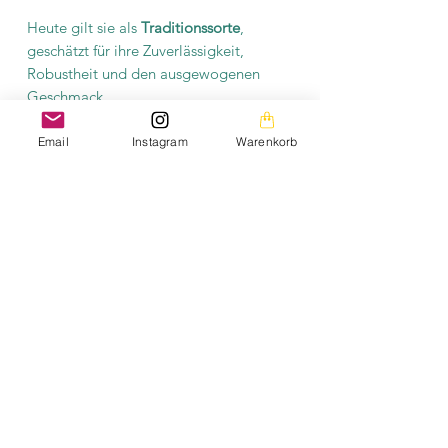
Heute gilt sie als
Traditionssorte
,
geschätzt für ihre Zuverlässigkeit,
Robustheit und den ausgewogenen
Geschmack.
Email
Instagram
Warenkorb
Produktinformation
Es befinden sich mindestens 10
Saatgutkörner in einer Tüte. Das Saatgut
ist samenfest und fermentiert.
Erklärung samenfest:
HIER
Erklärung fermentieren:
HIER
Die Bilder auf dieser Homepage sind aus meiner
privaten Fotogalerie und mein persönliches Eigentum.
Die Texte auf der gesamten Homepage sowie die
Downloads stehen ebenfalls unter meinem
Urheberrechtsschutz.
Bitte beachtet, dass das Saatgut kostenfrei angeboten
wird. Die aufgeführten Preise decken lediglich die