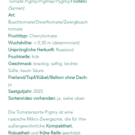
Tomate Pigmy/Pigmey/Pygmy/Пигмей
(Samen)
Art:
Buschtomate/Dwarftomate/Zwergbusch
tomate
Fruchttyp:
Cherrytomate
Wuchshöhe:
±
0,30 m (determiniert)
Ursprüngliche Herkunft:
Russland
Fruchtreife:
früh
Geschmack:
knackig, saftig, leichte
Süße, kaum Säure
Freiland/Topf/Kübel/Balkon ohne Dach:
ja
Saatgutjahr:
2025
Sortenvideo vorhanden:
ja, siehe oben
Die Tomatensorte Pigmy ist eine
russische Mikro-Zwergsorte, die für ihre
außergewöhnliche
Kompaktheit
,
Robustheit
und
frühe Reife
geschätzt