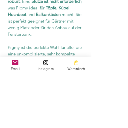
robust
. Eine
Stütze ist nicht erforderlich
,
was Pigmy ideal für
Töpfe
,
Kübel
,
Hochbeet
und
Balkonkästen
macht. Sie
ist perfekt geeignet für Gärtner mit
wenig Platz oder für den Anbau auf der
Fensterbank.
Pigmy ist die perfekte Wahl für alle, die
eine unkomplizierte, sehr kompakte
Tomatensorte suchen, die trotz ihrer
Größe reichlich Früchte liefert.
Email
Instagram
Warenkorb
Produktinformation
Es befinden sich mindestens 10
Saatgutkörner in einer Tüte. Das Saatgut
ist samenfest und fermentiert.
Erklärung samenfest:
HIER
Erklärung fermentieren:
HIER
Die Bilder auf dieser Homepage sind aus meiner