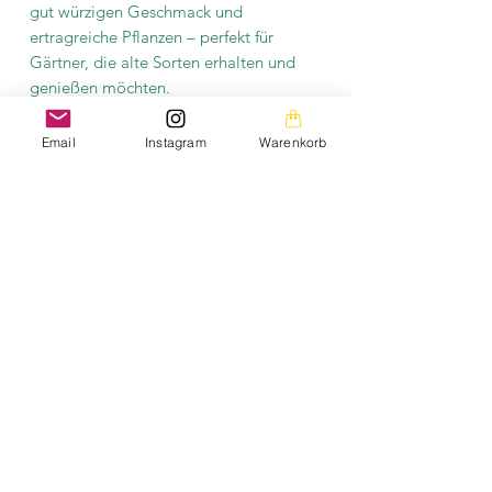
gut würzigen Geschmack und
ertragreiche Pflanzen – perfekt für
Gärtner, die alte Sorten erhalten und
genießen möchten.
Email
Instagram
Warenkorb
Produktinformation
Es befinden sich mindestens 10
Saatgutkörner in einer Tüte. Das Saatgut
ist samenfest und fermentiert.
Erklärung samenfest:
HIER
Erklärung fermentieren:
HIER
Die Bilder auf dieser Homepage sind aus meiner
privaten Fotogalerie und mein persönliches Eigentum.
Die Texte auf der gesamten Homepage sowie die
Downloads stehen ebenfalls unter meinem
Urheberrechtsschutz.
Bitte beachtet, dass das Saatgut kostenfrei angeboten
wird. Die aufgeführten Preise decken lediglich die