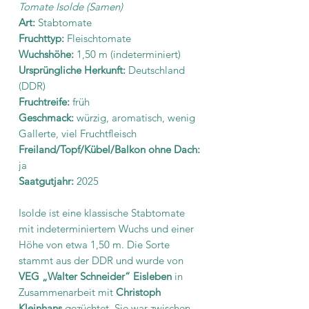
Tomate Isolde (Samen)
Art:
Stabtomate
Fruchttyp:
Fleischtomate
Wuchshöhe:
1,50 m (indeterminiert)
Ursprüngliche Herkunft:
Deutschland
(DDR)
Fruchtreife:
früh
Geschmack:
würzig, aromatisch, wenig
Gallerte, viel Fruchtfleisch
Freiland/Topf/Kübel/Balkon ohne Dach:
ja
Saatgutjahr:
2025
Isolde ist eine klassische Stabtomate
mit indeterminiertem Wuchs und einer
Höhe von etwa 1,50 m. Die Sorte
stammt aus der DDR und wurde von
VEG „Walter Schneider“ Eisleben
in
Zusammenarbeit mit
Christoph
Kleinhans
gezüchtet. Sie war zwischen