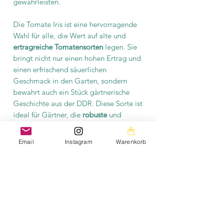
gewährleisten.
Die Tomate Iris ist eine hervorragende
Wahl für alle, die Wert auf alte und
ertragreiche Tomatensorten
legen. Sie
bringt nicht nur einen hohen Ertrag und
einen erfrischend säuerlichen
Geschmack in den Garten, sondern
bewahrt auch ein Stück gärtnerische
Geschichte aus der DDR. Diese Sorte ist
ideal für Gärtner, die
robuste
und
pflegeleichte Tomatenpflanzen suchen,
die gleichzeitig geschmacklich
Email
Instagram
Warenkorb
überzeugen.
Produktinformation
Es befinden sich mindestens 10
Saatgutkörner in einer Tüte. Das Saatgut