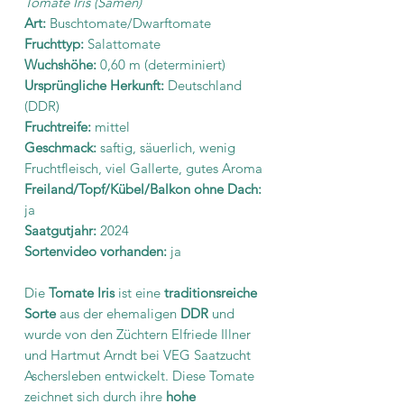
Tomate Iris (Samen)
Art:
Buschtomate/Dwarftomate
Fruchttyp:
Salattomate
Wuchshöhe:
0,60 m (determiniert)
Ursprüngliche Herkunft:
Deutschland
(DDR)
Fruchtreife:
mittel
Geschmack:
saftig, säuerlich, wenig
Fruchtfleisch, viel Gallerte, gutes Aroma
Freiland/Topf/Kübel/Balkon ohne Dach:
ja
Saatgutjahr:
2024
Sortenvideo vorhanden:
ja
Die
Tomate Iris
ist eine
traditionsreiche
Sorte
aus der ehemaligen
DDR
und
wurde von den Züchtern Elfriede Illner
und Hartmut Arndt bei VEG Saatzucht
Aschersleben entwickelt. Diese Tomate
zeichnet sich durch ihre
hohe