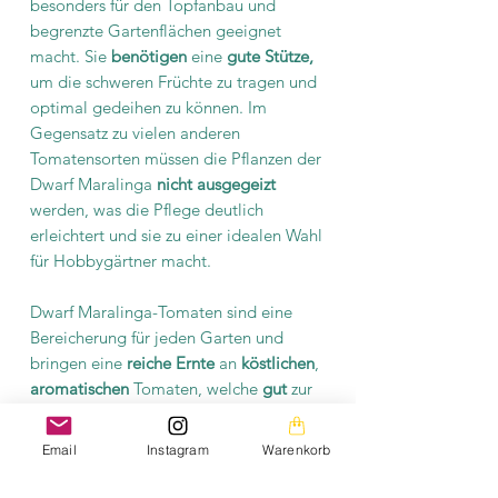
besonders für den Topfanbau und
begrenzte Gartenflächen geeignet
macht. Sie
benötigen
eine
gute Stütze,
um die schweren Früchte zu tragen und
optimal gedeihen zu können. Im
Gegensatz zu vielen anderen
Tomatensorten müssen die Pflanzen der
Dwarf Maralinga
nicht ausgegeizt
werden, was die Pflege deutlich
erleichtert und sie zu einer idealen Wahl
für Hobbygärtner macht.
Dwarf Maralinga-Tomaten sind eine
Bereicherung für jeden Garten und
bringen eine
reiche Ernte
an
köstlichen
,
aromatischen
Tomaten, welche
gut
zur
Soßenherstellung
geeignet sind. Diese
Sorte ist eine
pflegeleicht
und eine gute
Email
Instagram
Warenkorb
Wahl für Tomatenliebhaber, die nach
einer geschmackvollen und