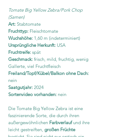
Tomate Big Yellow Zebra/Pork Chop
(Samen)
Art:
Stabtomate
Fruchttyp:
Fleischtomate
Wuchshöhe:
1,60 m (indeterminiert)
Ursprüngliche Herkunft:
USA
Fruchtreife:
spät
Geschmack:
frisch, mild, fruchtig, wenig
Gallerte, viel Fruchtfleisch
Freiland/Topf/Kübel/Balkon ohne Dach:
nein
Saatgutjahr:
2024
Sortenvideo vorhanden:
nein
Die Tomate Big Yellow Zebra ist eine
faszinierende Sorte, die durch ihren
außergewöhnlichen
Farbverlauf
und ihre
leicht gestreiften,
großen Früchte
besticht. Sie sind nicht nur optisch ein