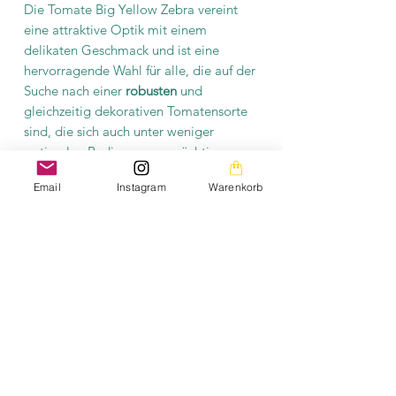
Die Tomate Big Yellow Zebra vereint
eine attraktive Optik mit einem
delikaten Geschmack und ist eine
hervorragende Wahl für alle, die auf der
Suche nach einer
robusten
und
gleichzeitig dekorativen Tomatensorte
sind, die sich auch unter weniger
optimalen Bedingungen prächtig
entwickelt.
Email
Instagram
Warenkorb
Produktinformation
Es befinden sich mindestens 10
Saatgutkörner in einer Tüte. Das Saatgut
ist samenfest und fermentiert.
Erklärung samenfest:
HIER
Erklärung fermentieren:
HIER
Die Bilder auf dieser Homepage sind aus meiner
privaten Fotogalerie und mein persönliches Eigentum.
Die Texte auf der gesamten Homepage sowie die