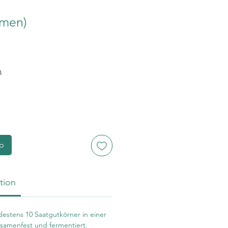
amen)
is
n
rb
tion
destens 10 Saatgutkörner in einer
 samenfest und fermentiert.